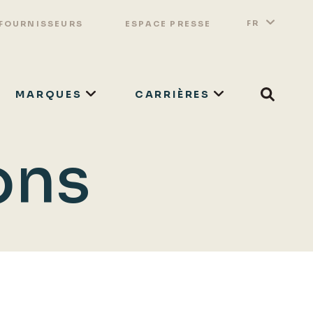
Switch 
Lister
FR
 FOURNISSEURS
ESPACE PRESSE
MARQUES
CARRIÈRES
Search
ons
RECHERCHER