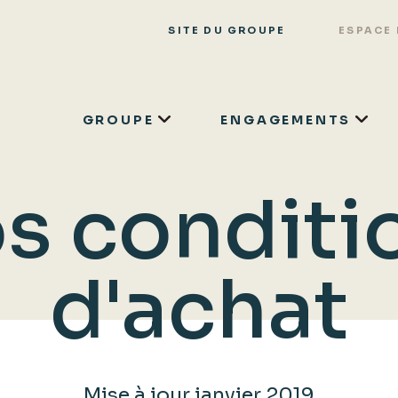
SITE DU GROUPE
ESPACE
GROUPE
ENGAGEMENTS
Aller
au
s conditi
contenu
principal
d'achat
Mise à jour janvier 2019