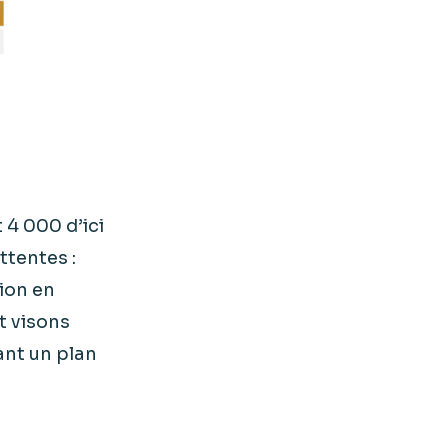
t 4 000 d’ici
ttentes :
ion en
t visons
ant un plan