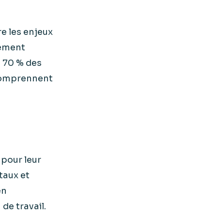
 les enjeux
gement
i 70 % des
 comprennent
pour leur
taux et
en
de travail.