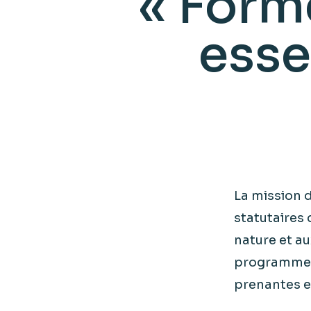
« Forme
esse
La mission d
statutaires
nature et au
programmes 
prenantes et