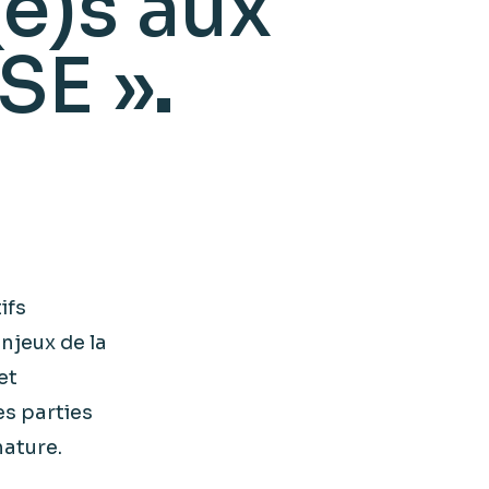
(e)s aux
RSE »
ifs
njeux de la
et
s parties
nature.