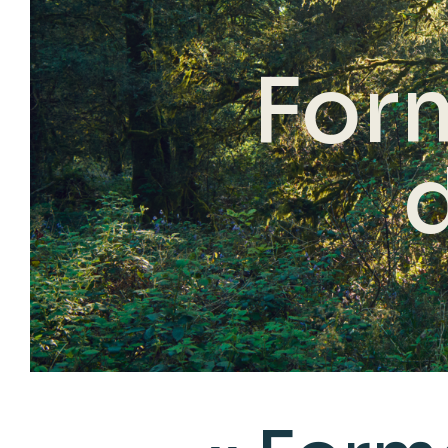
For
d