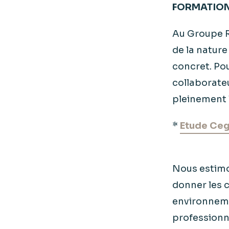
FORMATION
Au Groupe 
de la nature
concret. Po
collaborate
pleinement l
*
Etude Ceg
Nous estimo
donner les 
environneme
professionne