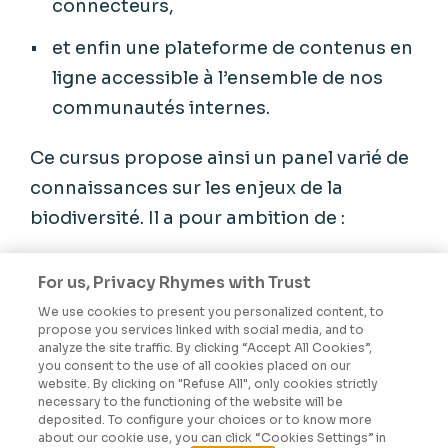
connecteurs,
et enfin une plateforme de contenus en
ligne accessible à l’ensemble de nos
communautés internes.
Ce cursus propose ainsi un panel varié de
connaissances sur les enjeux de la
biodiversité. Il a pour ambition de :
fournir des connaissances sur la nature
For us, Privacy Rhymes with Trust
;
We use cookies to present you personalized content, to
propose you services linked with social media, and to
permettre à nos collaborateurs
analyze the site traffic. By clicking “Accept All Cookies”,
you consent to the use of all cookies placed on our
d'incarner un rôle d'ambassadeurs et
website. By clicking on "Refuse All", only cookies strictly
de porte-parole aux concepts de
necessary to the functioning of the website will be
deposited. To configure your choices or to know more
reconnexion à la nature;
about our cookie use, you can click “Cookies Settings” in