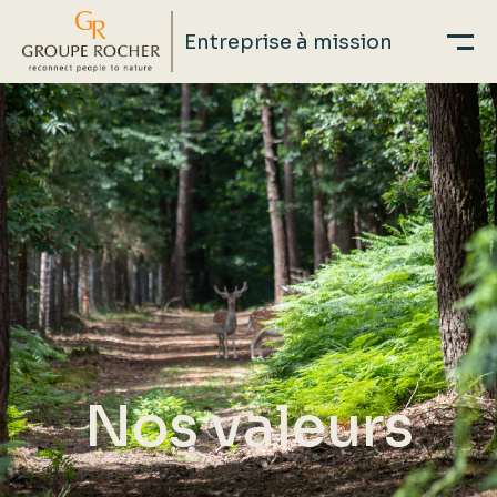
Entreprise à mission
Aller
au
contenu
principal
Nos valeurs