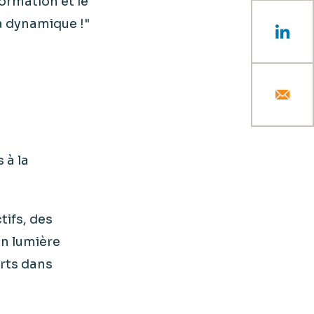
ormation et le
a dynamique !"
 à la
ifs, des
en lumière
orts dans