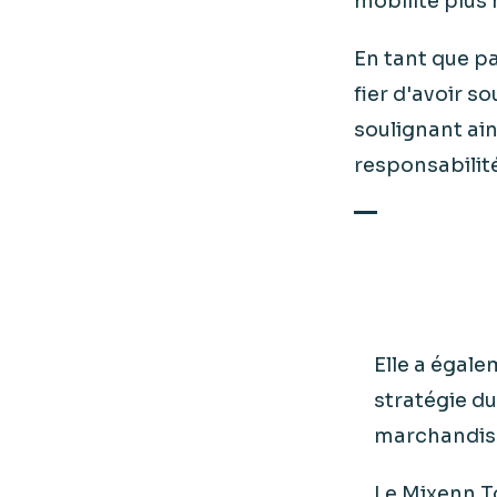
mobilité plus
En tant que pa
fier d'avoir 
soulignant ai
responsabilit
Elle a égale
stratégie d
marchandis
Le Mixenn To