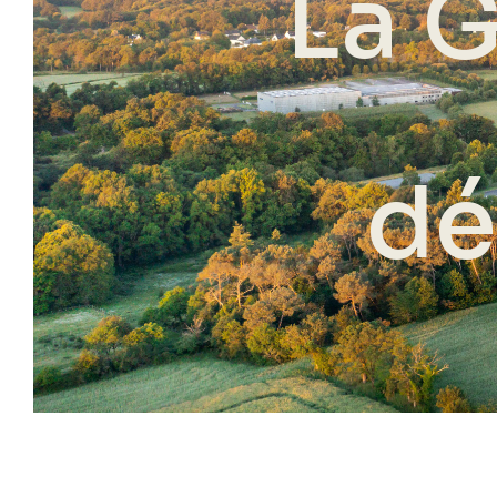
La G
dé