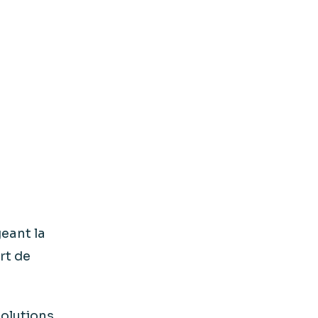
geant la
rt de
solutions