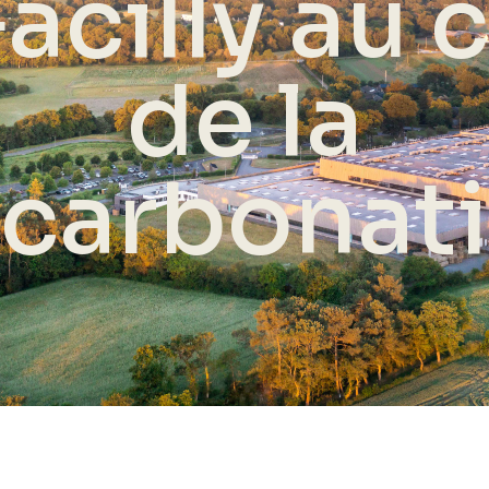
acilly au
de la
carbonat