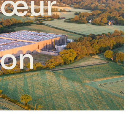
 cœur
ion