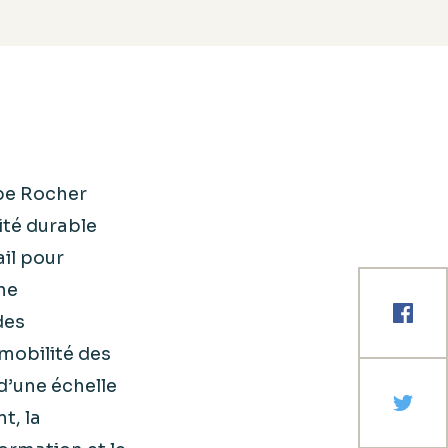
pe Rocher
ité durable
ail pour
ne
des
 mobilité des
d’une échelle
t, la