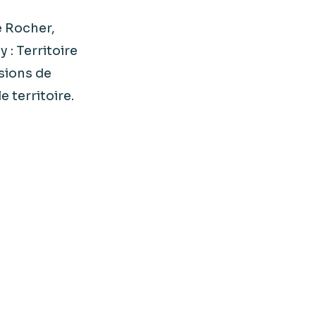
e Rocher,
 : Territoire
ssions de
 territoire.
é