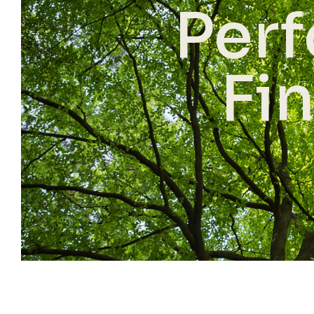
Perf
Fi