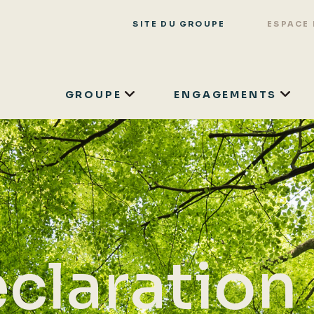
SITE DU GROUPE
ESPACE
GROUPE
ENGAGEMENTS
Aller
au
contenu
principal
claration