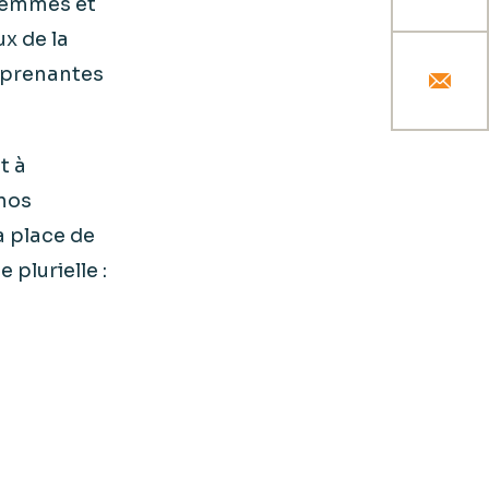
 femmes et
x de la
s prenantes
t à
 nos
a place de
 plurielle :