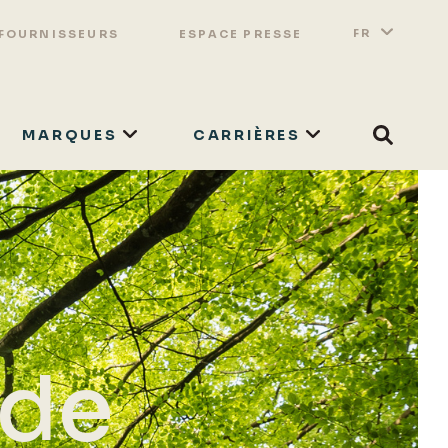
Switch 
Lister
FR
 FOURNISSEURS
ESPACE PRESSE
MARQUES
CARRIÈRES
Search
RECHERCHER
 de