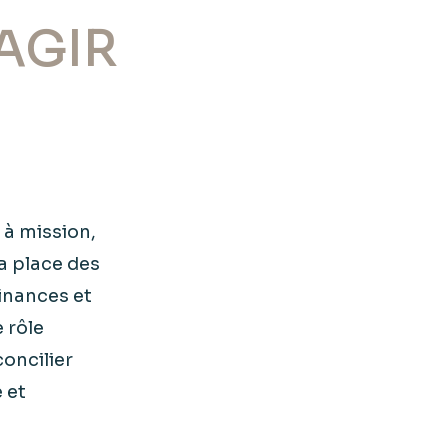
 AGIR
 à mission,
a place des
Finances et
 rôle
concilier
 et