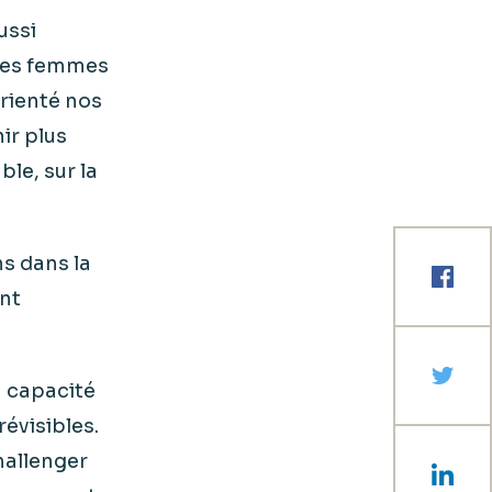
ussi
 les femmes
orienté nos
ir plus
ble, sur la
ns dans la
nt
n capacité
évisibles.
challenger