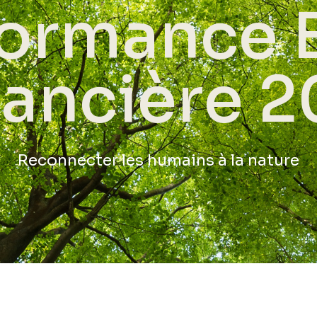
ormance 
nancière 2
Reconnecter les humains à la nature