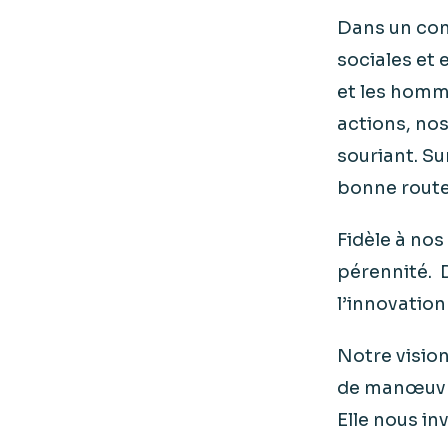
Dans un con
sociales et
et les homme
actions, no
souriant. Su
bonne route.
Fidèle à nos
pérennité. 
l’innovation
Notre vision
de manœuvre
Elle nous in