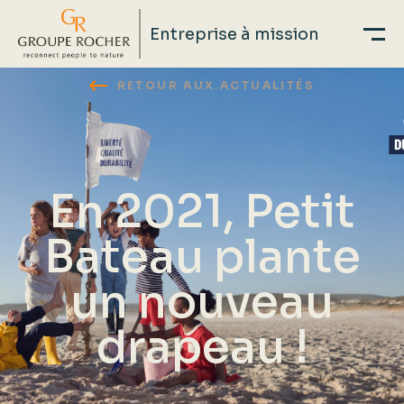
Entreprise à mission
Aller
RETOUR AUX ACTUALITÉS
au
contenu
principal
En 2021, Petit
Bateau plante
un nouveau
drapeau !