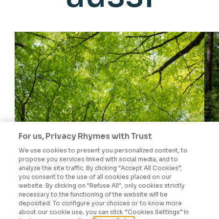
For us, Privacy Rhymes with Trust
We use cookies to present you personalized content, to
propose you services linked with social media, and to
analyze the site traffic. By clicking “Accept All Cookies”,
you consent to the use of all cookies placed on our
website. By clicking on "Refuse All", only cookies strictly
DÉCLARATION DE PERFORMANCE
necessary to the functioning of the website will be
deposited. To configure your choices or to know more
EXTRA FINANCIÈRE 2021
about our cookie use, you can click “Cookies Settings” in