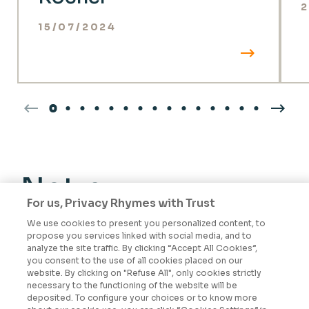
2
15/07/2024
Notre
For us, Privacy Rhymes with Trust
médiathèque
We use cookies to present you personalized content, to
propose you services linked with social media, and to
analyze the site traffic. By clicking “Accept All Cookies”,
you consent to the use of all cookies placed on our
website. By clicking on "Refuse All", only cookies strictly
Logos
necessary to the functioning of the website will be
deposited. To configure your choices or to know more