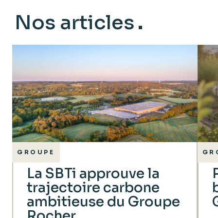
Nos articles
GROUPE
GR
La SBTi approuve la
trajectoire carbone
ambitieuse du Groupe
Rocher