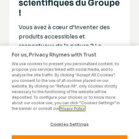
scientifiques du Groupe
!
Vous avez à cœur d’inventer des
produits accessibles et
respectueux de la nature ? Le
For us, Privacy Rhymes with Trust
Groupe Rocher recherche des
profils scientifiques de bac+2 à
We use cookies to present you personalized content, to
propose you services linked with social media, and to
bac+5.
analyze the site traffic. By clicking “Accept All Cookies”,
you consent to the use of all cookies placed on our
website. By clicking on "Refuse All", only cookies strictly
VOIR
necessary to the functioning of the website will be
deposited. To configure your choices or to know more
about our cookie use, you can click “Cookies Settings” in
the banner or consult our
Privacy Policy
SABON
Cookies Settings
VOIR