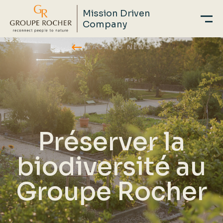
Mission Driven
Company
Skip
BACK TO NEWS
to
main
content
Préserver la
biodiversité au
Groupe Rocher