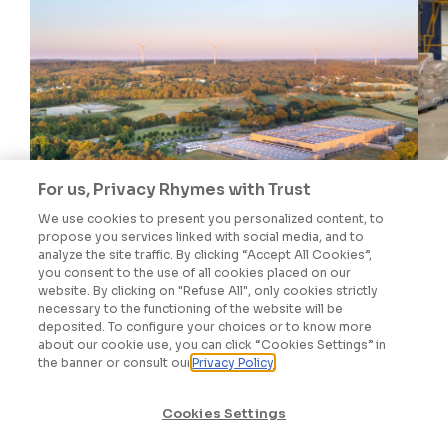
For us, Privacy Rhymes with Trust
We use cookies to present you personalized content, to
propose you services linked with social media, and to
analyze the site traffic. By clicking “Accept All Cookies”,
LA GACILLY AU CŒUR DE LA
you consent to the use of all cookies placed on our
website. By clicking on "Refuse All", only cookies strictly
DÉCARBONATION
necessary to the functioning of the website will be
deposited. To configure your choices or to know more
about our cookie use, you can click “Cookies Settings” in
the banner or consult our
Privacy Policy
Cookies Settings